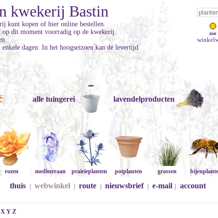
n kwekerij Bastin
ij kunt kopen of hier online bestellen.
jn op dit moment voorradig op de kwekerij.
zon
en.
winkelw
enkele dagen. In het hoogseizoen kan de levertijd
alle tuingerei
lavendelproducten
rozen
mediterraan
prairieplanten
potplanten
grassen
bijenplant
thuis
webwinkel
route
nieuwsbrief
e-mail
account
|
|
|
|
|
X
Y
Z