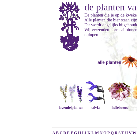
de planten va
De planten die je op de kweker
Alle planten die hier staan zi
Dit wordt dagelijks bijgehoud
Wij verzenden normaal binnen 
oplopen.
alle planten
lavendelplanten
salvia
helleborus
A
B
C
D
E
F
G
H
I
J
K
L
M
N
O
P
Q
R
S
T
U
V
W