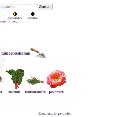
halfschaduw
schaduw
agen is leeg
tuingereedschap
en
moestuin
keukenkruiden
pioenrozen
Geen records gevonden.