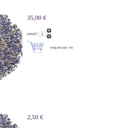
35,00 €
aantal:
2,50 €