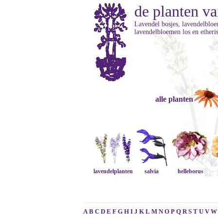
de planten va
Lavendel bosjes, lavendelbloe
lavendelbloemen los en etheris
alle planten
lavendelplanten
salvia
helleborus
A
B
C
D
E
F
G
H
I
J
K
L
M
N
O
P
Q
R
S
T
U
V
W