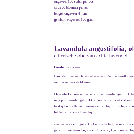
ongeveer 150 stelen per bos
circa 60 bloemen per aar
lengte: ongeveer 44 cm
gewicht: ongeveer 100 gram
Lavandula angustifolia, 
etherische olie van echte lavendel
familie
Lamiaceae
Puur destillaat van lavendelbloemen. De olie wordt in ee
onttrokken aan de bloemen.
Deze olie kan medicinaal en culinair worden gebruikt. Je
mag puur worden gebruikt bij insectenbeten of verbrandi
bestrijden er effectief parasieten mee bij onze schapen,
hebben er ook veel baat bij.
eigenschappen: reguleert het zenuwstelsel, harmoniseren
geneest brandwonden, koortsdrukkend, tegen kramp, bij a