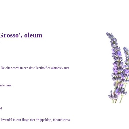
Grosso', oleum
e
 De olie wordt in een destilleerkolf of alambiek met
hele huis.
nd
e lavendel in een flesje met druppeldop, inhoud circa