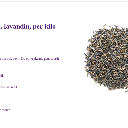
 lavandin, per kilo
daarom ook sterk. De opwekkende geur wordt
ikt.
chte lavendel.
e roeren.