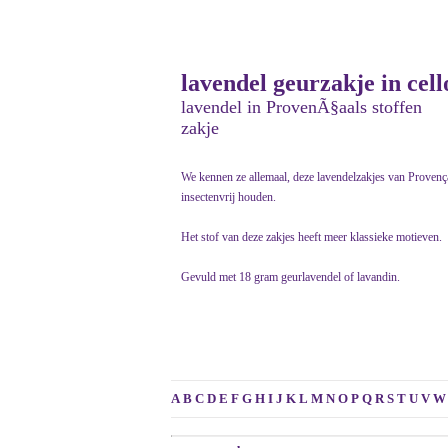
lavendel geurzakje in cell
lavendel in ProvenÃ§aals stoffen
zakje
We kennen ze allemaal, deze lavendelzakjes van Provençaal
insectenvrij houden.
Het stof van deze zakjes heeft meer klassieke motieven.
Gevuld met 18 gram geurlavendel of lavandin.
A
B
C
D
E
F
G
H
I
J
K
L
M
N
O
P
Q
R
S
T
U
V
W