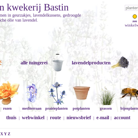
n kwekerij Bastin
men in geurzakjes, lavendelkussens, gedroogde
che olie van lavendel.
zon
winkelw
alle tuingerei
lavendelproducten
rozen
mediterraan
prairieplanten
potplanten
grassen
bijenplant
thuis
webwinkel
route
nieuwsbrief
e-mail
account
|
|
|
|
|
X
Y
Z