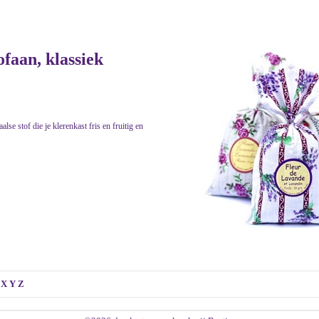
ofaan, klassiek
se stof die je klerenkast fris en fruitig en
X
Y
Z