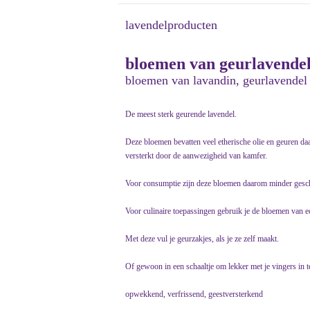
lavendelproducten
bloemen van geurlavendel,
bloemen van lavandin, geurlavendel
De meest sterk geurende lavendel.
Deze bloemen bevatten veel etherische olie en geuren 
versterkt door de aanwezigheid van kamfer.
Voor consumptie zijn deze bloemen daarom minder gesch
Voor culinaire toepassingen gebruik je de bloemen van e
Met deze vul je geurzakjes, als je ze zelf maakt.
Of gewoon in een schaaltje om lekker met je vingers in t
opwekkend, verfrissend, geestversterkend