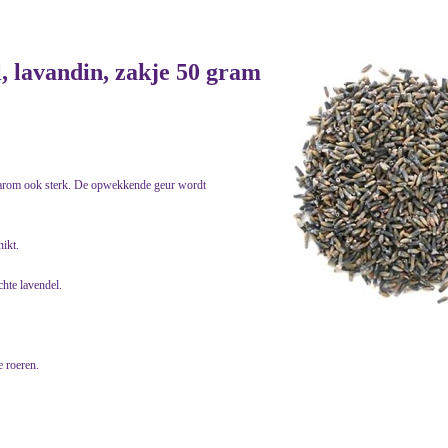
, lavandin, zakje 50 gram
daarom ook sterk. De opwekkende geur wordt
ikt.
chte lavendel.
e roeren.