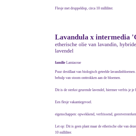
Flesje met druppeldop, circa 10 milliliter.
Lavandula x intermedia '
etherische olie van lavandin, hybrid
lavendel
familie
Lamiaceae
Puur destillaat van biologisch geteelde lavandinbloemen.
behulp van stoom onttrokken aan de bloemen.
Dit is de sterkst geurende lavendel, hiermee verfris je je 
Een flesje vakantiegevoel.
eigenschappen: opwekkend, verfrissend, geestversterke
Let op: Dit is geen plant maar de etherische olie van dez
10 milliliter.