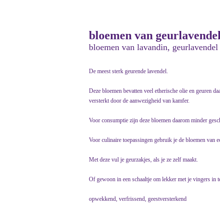
bloemen van geurlavendel
bloemen van lavandin, geurlavendel
De meest sterk geurende lavendel.
Deze bloemen bevatten veel etherische olie en geuren 
versterkt door de aanwezigheid van kamfer.
Voor consumptie zijn deze bloemen daarom minder gesch
Voor culinaire toepassingen gebruik je de bloemen van e
Met deze vul je geurzakjes, als je ze zelf maakt.
Of gewoon in een schaaltje om lekker met je vingers in t
opwekkend, verfrissend, geestversterkend