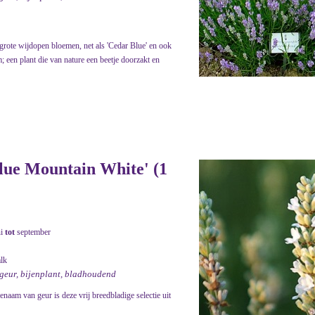
grote wijdopen bloemen, net als 'Cedar Blue' en ook
m; een plant die van nature een beetje doorzakt en
Blue Mountain White' (1
ni
tot
september
alk
 geur, bijenplant, bladhoudend
enaam van geur is deze vrij breedbladige selectie uit