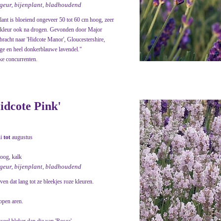
 geur, bijenplant, bladhoudend
ant is bloeiend ongeveer 50 tot 60 cm hoog, zeer
n kleur ook na drogen. Gevonden door Major
racht naar 'Hidcote Manor', Gloucestershire,
age en heel donkerblauwe lavendel."
ke concurrenten.
idcote Pink'
ni
tot
augustus
roog, kalk
 geur, bijenplant, bladhoudend
ven dat lang tot ze bleekjes roze kleuren.
 open aren.