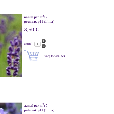
2
aantal per m
:
7
potmaat
: p11 (1 liter)
3,50 €
aantal:
2
aantal per m
:
5
potmaat
: p11 (1 liter)