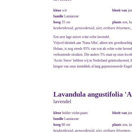
kleur
wit
bloeit van
ju
familie
Lamiaceae
hoog
35 cm
plaats
zon, k
keukenkruid, geneeskruid, sier, eetbare bloemen,
Een zeer lage zuiver witte echte lavendel.
Vrijwel identiek aan 'Nana Alba', alleen iets groeikrachtig
Helaas, is nog steeds 95% van wat als echte witte lavend
verhoutende struiken. Die andere 5% staat op onze kweke
'Arctic Snow' hebben wij in Nederland geïntroduceerd, h
kregen van onze inmiddels al lang gepensioneerde Engels
Lavandula angustifolia '
lavendel
kleur
helder violet-paars
bloeit van
ju
familie
Lamiaceae
hoog
60 cm
plaats
zon, k
keukenkruid, geneeskruid, sier, eetbare bloemen,