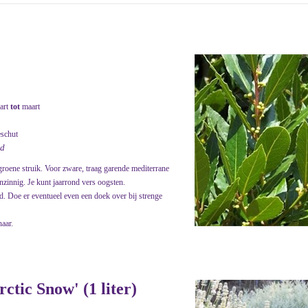
art
tot
maart
eschut
nd
rgroene struik. Voor zware, traag garende mediterrane
nzinnig. Je kunt jaarrond vers oogsten.
. Doe er eventueel even een doek over bij strenge
haar.
ctic Snow' (1 liter)