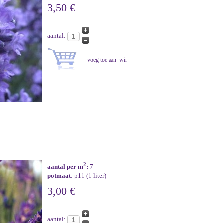
3,50 €
aantal:
2
aantal per m
:
7
potmaat
: p11 (1 liter)
3,00 €
aantal: