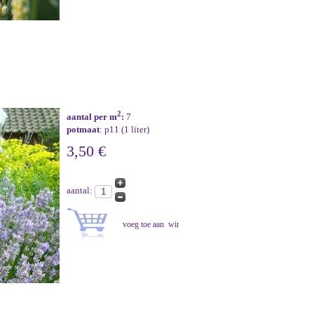
2
aantal per m
:
7
potmaat
: p11 (1 liter)
3,50 €
aantal: