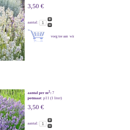
3,50 €
aantal:
2
aantal per m
:
7
potmaat
: p11 (1 liter)
3,50 €
aantal: