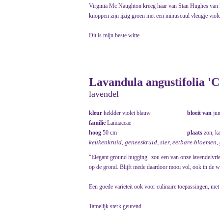
Virginia Mc Naughton kreeg haar van Stan Hughes van 
knoppen zijn ijzig groen met een minuscuul vleugje viole
Dit is mijn beste witte.
Lavandula angustifolia 'C
lavendel
kleur
heklder violet blauw
bloeit van
ju
familie
Lamiaceae
hoog
50 cm
plaats
zon, k
keukenkruid, geneeskruid, sier, eetbare bloemen,
"Elegant ground hugging" zou een van onze lavendelvri
op de grond. Blijft mede daardoor mooi vol, ook in de wi
Een goede variëteit ook voor culinaire toepassingen, me
Tamelijk sterk geurend.