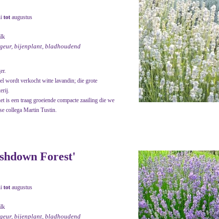
ni
tot
augustus
alk
 geur, bijenplant, bladhoudend
er.
el wordt verkocht witte lavandin; die grote
rij.
et is een traag groeiende compacte zaailing die we
e collega Martin Tustin.
Ashdown Forest'
ni
tot
augustus
alk
 geur, bijenplant, bladhoudend