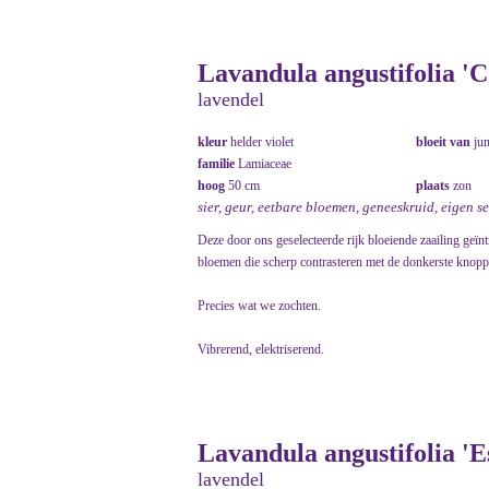
Lavandula angustifolia 'C
lavendel
kleur
helder violet
bloeit van
ju
familie
Lamiaceae
hoog
50 cm
plaats
zon
sier, geur, eetbare bloemen, geneeskruid, eigen se
Deze door ons geselecteerde rijk bloeiende zaailing geïnt
bloemen die scherp contrasteren met de donkerste knopp
Precies wat we zochten.
Vibrerend, elektriserend.
Lavandula angustifolia 'E
lavendel