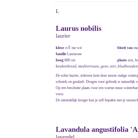
L
Laurus nobilis
laurier
kleur
crÃ¨me wit
bloeit van
ma
familie
Lauraceae
hoog
600 cm
plaats
zon, b
keukenkruid, mediterraan, geur, sier, bladhoude
De echte laurier, iedereen kent deze mooie statige winte
schotels en goulash. Drogen voor gebruik is natuurlijk o
Op een beschutte plaats voor een warme muur winterhard
vorst.
De uiteindelijk hoogte kun je zelf bepalen met je snoeisc
Lavandula angustifolia 'Ar
lavendel