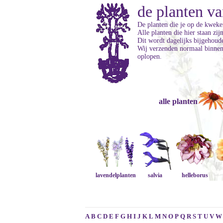
de planten va
De planten die je op de kweker
Alle planten die hier staan zi
Dit wordt dagelijks bijgehoud
Wij verzenden normaal binnen 
oplopen.
alle planten
lavendelplanten
salvia
helleborus
A
B
C
D
E
F
G
H
I
J
K
L
M
N
O
P
Q
R
S
T
U
V
W