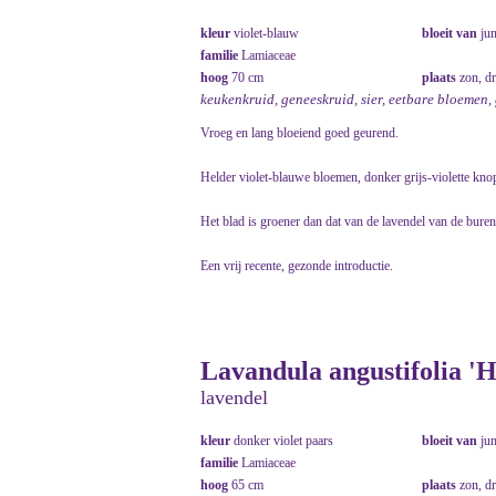
kleur
violet-blauw
bloeit van
ju
familie
Lamiaceae
hoog
70 cm
plaats
zon, d
keukenkruid, geneeskruid, sier, eetbare bloemen,
Vroeg en lang bloeiend goed geurend.
Helder violet-blauwe bloemen, donker grijs-violette kno
Het blad is groener dan dat van de lavendel van de buren
Een vrij recente, gezonde introductie.
Lavandula angustifolia 'Hi
lavendel
kleur
donker violet paars
bloeit van
ju
familie
Lamiaceae
hoog
65 cm
plaats
zon, d