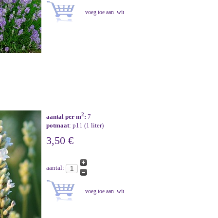
2
aantal per m
:
7
potmaat
: p11 (1 liter)
3,50 €
aantal: