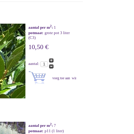
2
aantal per m
:
1
potmaat
: grote pot 3 liter
(C3)
10,50 €
aantal:
2
aantal per m
:
7
potmaat
: p11 (1 liter)