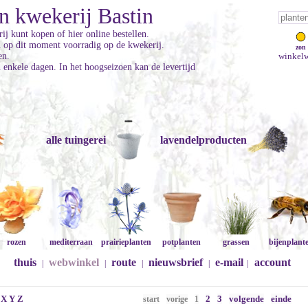
n kwekerij Bastin
ij kunt kopen of hier online bestellen.
jn op dit moment voorradig op de kwekerij.
zon
en.
winkelw
enkele dagen. In het hoogseizoen kan de levertijd
alle tuingerei
lavendelproducten
rozen
mediterraan
prairieplanten
potplanten
grassen
bijenplant
thuis
webwinkel
route
nieuwsbrief
e-mail
account
|
|
|
|
|
X
Y
Z
2
3
volgende
einde
start
vorige
1