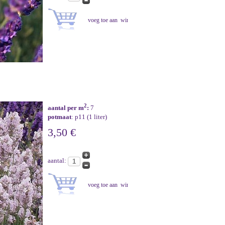
2
aantal per m
:
7
potmaat
: p11 (1 liter)
3,50 €
aantal: