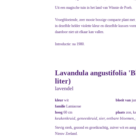
Uit een magische tuin in het land van Winnie de Poeh.
Vroegbloeiende, zeer mooie bossige compacte plant met 
in dezelfde helder violette kleur en diezelfde kussen vor
daardoor niet uit elkaar kan vallen.
Introductie: na 1980.
Lavandula angustifolia '
liter)
lavendel
kleur
wit
bloeit van
ju
familie
Lamiaceae
hoog
60 cm
plaats
zon, k
keukenkruid, geneeskruid, sier, eetbare bloemen,
Stevig sterk, gezond en groeikrachtig, zuiver wit en aang
Nieuw Zeeland.