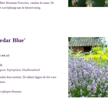
Blue Mountain Nurseries, vandaar de naam. De
t wat bijdraagt aan de kleurervaring.
edar Blue'
ni
tot
juli
alk
 geur, bijenplant, bladhoudend
enden deze noemen. De takken liggen als het ware
nter.
t wijdopen bloemen.