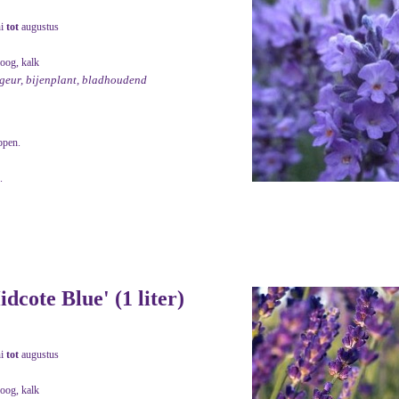
ni
tot
augustus
roog, kalk
 geur, bijenplant, bladhoudend
ppen.
.
dcote Blue' (1 liter)
ni
tot
augustus
roog, kalk