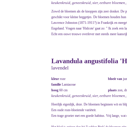
keukenkruid, geneeskruid, sier, eetbare bloemen,
Zowel de bloemen als de knoppen zijn zeer donker. De pl
geschikt voor kleine heggetjes. De bloemen houden hu
Lawrence Johnston (1871-1911?) in Frankrijk en meegeb
Engeland. Vragen naar 'Hidcote' gaat zo: " Ik zoek een l
Echt een ouwe trouwe overlever met steeds meer kansrij
Lavandula angustifolia 'H
lavendel
kleur
roze
bloeit van
ju
familie
Lamiaceae
hoog
60 cm
plaats
zon, d
keukenkruid, geneeskruid, sier, eetbare bloemen,
Heerlijk eigenlijk, deze. De bloemen beginnen wit en blij
Een oude roze-bloeiende variëteit.
Een trage groeier met een goede habitus. Vrij lange, wat