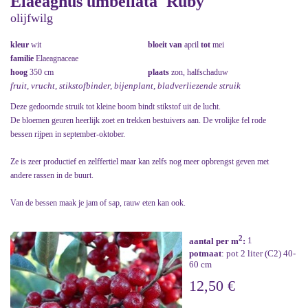
Elaeagnus umbellata 'Ruby'
olijfwilg
kleur
wit
bloeit van
april
tot
mei
familie
Elaeagnaceae
hoog
350 cm
plaats
zon, halfschaduw
fruit, vrucht, stikstofbinder, bijenplant, bladverliezende struik
Deze gedoornde struik tot kleine boom bindt stikstof uit de lucht.
De bloemen geuren heerlijk zoet en trekken bestuivers aan. De vrolijke fel rode
bessen rijpen in september-oktober.
Ze is zeer productief en zelffertiel maar kan zelfs nog meer opbrengst geven met
andere rassen in de buurt.
Van de bessen maak je jam of sap, rauw eten kan ook.
2
aantal per m
:
1
potmaat
: pot 2 liter (C2) 40-
60 cm
12,50 €