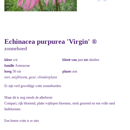
Echinacea purpurea 'Virgin' ®
zonnehoed
kleur
wit
bloeit van
juni
tot
oktober
familie
Asteraceae
hoog
50 cm
plaats
zon
sier, snijbloem, geur, vlinderplant
Er zijn veel geweldige witte zonnehoeden.
Maar dit is nog steeds de allerbeste:
Compact, rijk bloeiend, platte wijdopen bloemen, sterk geurend en een volle rand
lintbloemen.
Een betere witte is er niet.