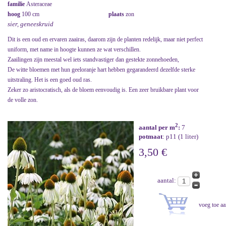
familie
Asteraceae
hoog
100 cm
plaats
zon
sier, geneeskruid
Dit is een oud en ervaren zaairas, daarom zijn de planten redelijk, maar niet perfect
uniform, met name in hoogte kunnen ze wat verschillen.
Zaailingen zijn meestal wel iets standvastiger dan gestekte zonnehoeden,
De witte bloemen met hun geeloranje hart hebben gegarandeerd dezelfde sterke
uitstraling. Het is een goed oud ras.
Zeker zo aristocratisch, als de bloem eenvoudig is. Een zeer bruikbare plant voor
de volle zon.
2
aantal per m
:
7
potmaat
: p11 (1 liter)
3,50 €
aantal: