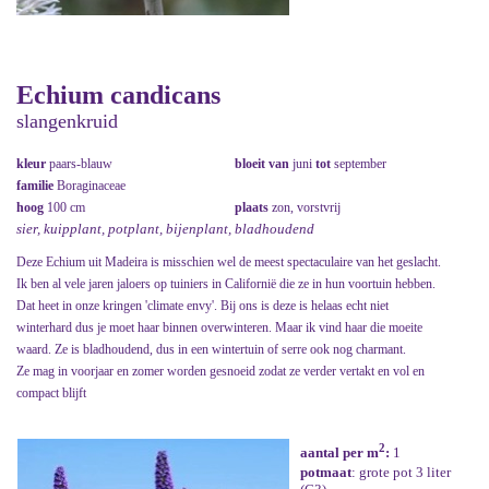
Echium candicans
slangenkruid
kleur
paars-blauw
bloeit van
juni
tot
september
familie
Boraginaceae
hoog
100 cm
plaats
zon, vorstvrij
sier, kuipplant, potplant, bijenplant, bladhoudend
Deze Echium uit Madeira is misschien wel de meest spectaculaire van het geslacht.
Ik ben al vele jaren jaloers op tuiniers in Californië die ze in hun voortuin hebben.
Dat heet in onze kringen 'climate envy'. Bij ons is deze is helaas echt niet
winterhard dus je moet haar binnen overwinteren. Maar ik vind haar die moeite
waard. Ze is bladhoudend, dus in een wintertuin of serre ook nog charmant.
Ze mag in voorjaar en zomer worden gesnoeid zodat ze verder vertakt en vol en
compact blijft
2
aantal per m
:
1
potmaat
: grote pot 3 liter