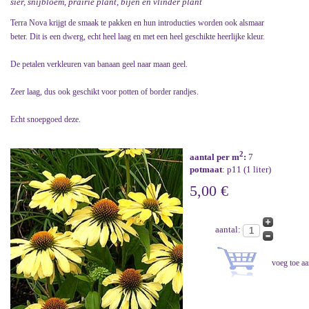
sier, snijbloem, prairie plant, bijen en vlinder plant
Terra Nova krijgt de smaak te pakken en hun introducties worden ook alsmaar
beter. Dit is een dwerg, echt heel laag en met een heel geschikte heerlijke kleur.
De petalen verkleuren van banaan geel naar maan geel.
Zeer laag, dus ook geschikt voor potten of border randjes.
Echt snoepgoed deze.
2
aantal per m
:
7
potmaat
: p11 (1 liter)
5,00 €
aantal: