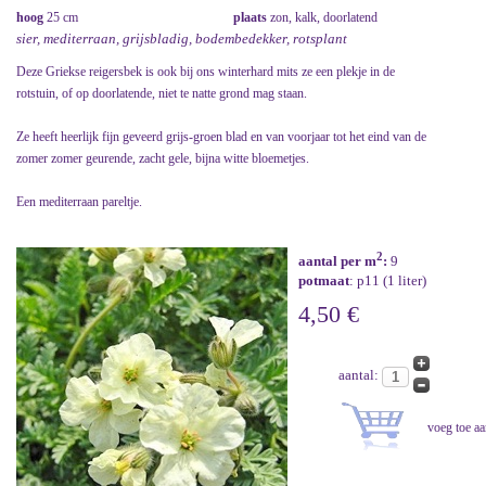
hoog
25 cm
plaats
zon, kalk, doorlatend
sier, mediterraan, grijsbladig, bodembedekker, rotsplant
Deze Griekse reigersbek is ook bij ons winterhard mits ze een plekje in de
rotstuin, of op doorlatende, niet te natte grond mag staan.
Ze heeft heerlijk fijn geveerd grijs-groen blad en van voorjaar tot het eind van de
zomer zomer geurende, zacht gele, bijna witte bloemetjes.
Een mediterraan pareltje.
2
aantal per m
:
9
potmaat
: p11 (1 liter)
4,50 €
aantal: