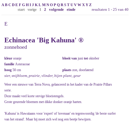
A
B
C
D
E
F
G
H
I
J
K
L
M
N
O
P
Q
R
S
T
U
V
W
X
Y
Z
2
volgende
einde
resultaten 1 - 25 van 40
start
vorige
1
E
Echinacea 'Big Kahuna' ®
zonnehoed
kleur
oranje
bloeit van
juni
tot
oktober
familie
Asteraceae
hoog
50 cm
plaats
zon, doorlatend
sier, snijbloem, prairie, vlinder, bijen plant, geur
Weer een nieuwe van Terra Nova, gelanceerd in het kader van de Prairie Pillars
serie.
Deze maakt veel korte stevige bloeistengels.
Grote geurende bloemen met dikke donker oranje harten.
'Kahuna' is Hawaïaans voor 'expert' of 'tovenaar' en tegenwoordig 'de beste surfer
van het strand'. Maar hij moet zich wel nog een beetje bewijzen.