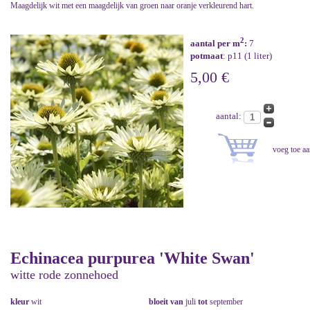
Maagdelijk wit met een maagdelijk van groen naar oranje verkleurend hart.
2
aantal per m
:
7
potmaat
: p11 (1 liter)
5,00 €
aantal:
Echinacea purpurea 'White Swan'
witte rode zonnehoed
kleur
wit
bloeit van
juli
tot
september