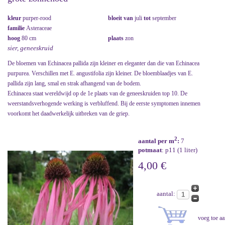
kleur
purper-rood
bloeit van
juli
tot
september
familie
Asteraceae
hoog
80 cm
plaats
zon
sier, geneeskruid
De bloemen van Echinacea pallida zijn kleiner en eleganter dan die van Echinacea
purpurea. Verschillen met E. angustifolia zijn kleiner. De bloemblaadjes van E.
pallida zijn lang, smal en strak afhangend van de bodem.
Echinacea staat wereldwijd op de 1e plaats van de geneeskruiden top 10. De
weerstandsverhogende werking is verbluffend. Bij de eerste symptomen innemen
voorkomt het daadwerkelijk uitbreken van de griep.
2
aantal per m
:
7
potmaat
: p11 (1 liter)
4,00 €
aantal: