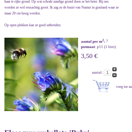
haar te rijke grond. Op wat schrale zandige grond doen ze het beter. Bij ons
worden ze wel reusachtig groot. Ik zag ze de buurt van Namur in grasland waar ze
maar 20 cm hoog werden.
Op open plekken kan ze goed uitbreiden.
2
aantal per m
:
7
potmaat
: p11 (1 liter)
3,50 €
aantal: