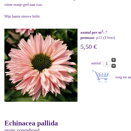
crème oranje-geel naar roze.
Mijn laatste nieuwe liefde.
2
aantal per m
:
7
potmaat
: p11 (1 liter)
5,50 €
aantal:
Echinacea pallida
grote zonnehoed