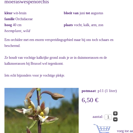
moeraswespenorchis
kleur
wit-bruin
bloeit van
juni
tot
augustus
familie
Orchidaceae
hoog
40 cm
plaats
vocht, kalk, arm, zon
heemplant, wild
Een orchidee met een enorm verspreidingsgebied maar bij ons toch schaars en
beschermd.
Ze houdt van vochtige kalkrijke grond zoals je ze in duinmoerassen en de
kalkmoerassen bij Brussel wel tegenkomt.
Iets echt bijzonders voor je vochtige plekje.
potmaat
: p11 (1 liter)
6,50 €
aantal: