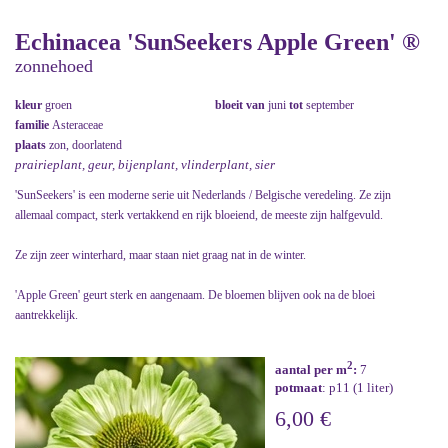
Echinacea 'SunSeekers Apple Green' ®
zonnehoed
kleur
groen
bloeit van
juni
tot
september
familie
Asteraceae
plaats
zon, doorlatend
prairieplant, geur, bijenplant, vlinderplant, sier
'SunSeekers' is een moderne serie uit Nederlands / Belgische veredeling. Ze zijn
allemaal compact, sterk vertakkend en rijk bloeiend, de meeste zijn halfgevuld.
Ze zijn zeer winterhard, maar staan niet graag nat in de winter.
'Apple Green' geurt sterk en aangenaam. De bloemen blijven ook na de bloei
aantrekkelijk.
2
aantal per m
:
7
potmaat
: p11 (1 liter)
6,00 €