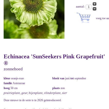
aantal:
Echinacea 'SunSeekers Pink Grapefruit'
®
zonnehoed
kleur
oranje-roze
bloeit van
juni
tot
september
familie
Asteraceae
hoog
50 cm
plaats
zon
prairieplant, geur, bijenplant, vlinderplant, sier
Deze nieuwe in de serie is in 2026 geïntroduceerd.