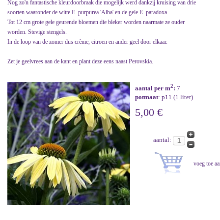
Nog zo'n fantastische kleurdoorbraak die mogelijk werd dankzij kruising van drie
soorten waaronder de witte E. purpurea 'Alba' en de gele E. paradoxa.
Tot 12 cm grote gele geurende bloemen die bleker worden naarmate ze ouder
worden. Stevige stengels.
In de loop van de zomer dus crème, citroen en ander geel door elkaar.
Zet je geelvrees aan de kant en plant deze eens naast Perovskia.
2
aantal per m
:
7
potmaat
: p11 (1 liter)
5,00 €
aantal: