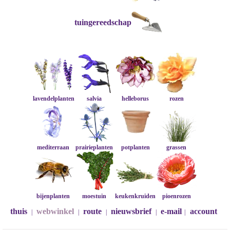
tuingereedschap
lavendelplanten
salvia
helleborus
rozen
mediterraan
prairieplanten
potplanten
grassen
bijenplanten
moestuin
keukenkruiden
pioenrozen
thuis
webwinkel
route
nieuwsbrief
e-mail
account
|
|
|
|
|