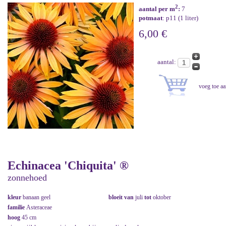
2
aantal per m
:
7
potmaat
: p11 (1 liter)
6,00 €
aantal:
Echinacea 'Chiquita' ®
zonnehoed
kleur
banaan geel
bloeit van
juli
tot
oktober
familie
Asteraceae
hoog
45 cm