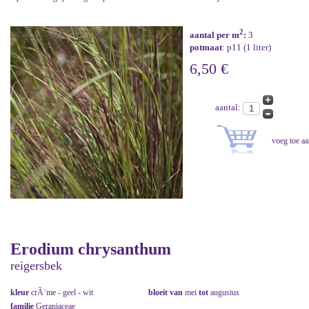
2
aantal per m
:
3
potmaat
: p11 (1 liter)
6,50 €
aantal:
Erodium chrysanthum
reigersbek
kleur
crÃ¨me - geel - wit
bloeit van
mei
tot
augustus
familie
Geraniaceae