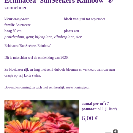
Echinacea 'SunSeekers Rainbow' ®
zonnehoed
kleur
oranje-roze
bloeit van
juni
tot
september
familie
Asteraceae
hoog
60 cm
plaats
zon
prairieplant, geur, bijenplant, vlinderplant, sier
Echinacea 'SunSeekers Rainbow'
Dit is misschien wel de ontdekking van 2020.
Ze bloeit zeer rijk en lang met semi-dubbele bloemen en verkleurt van roze naar
oranje op vrij korte stelen.
Bovendien omringt ze zich met een heerlijk zoete honinggeur.
2
aantal per m
:
7
potmaat
: p11 (1 liter)
6,00 €