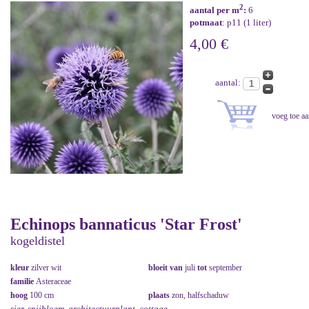
2
aantal per m
:
6
potmaat
: p11 (1 liter)
4,00 €
aantal:
Echinops bannaticus 'Star Frost'
kogeldistel
kleur
zilver wit
bloeit van
juli
tot
september
familie
Asteraceae
hoog
100 cm
plaats
zon, halfschaduw
sier, snijbloem, architectuurplant, cottage