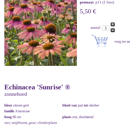
potmaat
: p11 (1 liter)
5,50 €
aantal:
Echinacea 'Sunrise' ®
zonnehoed
kleur
citroen geel
bloeit van
juni
tot
oktober
familie
Asteraceae
hoog
60 cm
plaats
zon, doorlatend
sier, snijbloem, geur, vlinderplant