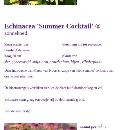
Echinacea 'Summer Cocktail' ®
zonnehoed
kleur
oranje-roze
bloeit van
juli
tot
september
familie
Asteraceae
hoog
70 cm
plaats
zon
sier, geneeskruid, snijbloem, prairieplant, bijen-, vlinderplant
Deze introductie van Marco van Noort en zusje van 'Hot Summer' verkleurt van
oranje geel naar roze.
De bloemstengels vertakken sterk en de plant blijft daardoor laag en vol.
Echinacea staan graag een beetje vrij op doorlatende grond.
Een kleuren feestje.
2
aantal per m
:
7