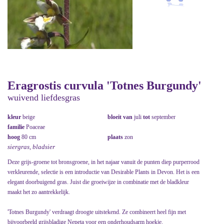
Eragrostis curvula 'Totnes Burgundy'
wuivend liefdesgras
kleur
beige
bloeit van
juli
tot
september
familie
Poaceae
hoog
80 cm
plaats
zon
siergras, bladsier
Deze grijs-groene tot bronsgroene, in het najaar vanuit de punten diep purperrood
verkleurende, selectie is een introductie van Desirable Plants in Devon. Het is een
elegant doorbuigend gras. Juist die groeiwijze in combinatie met de bladkleur
maakt het zo aantrekkelijk.
'Totnes Burgundy' verdraagt droogte uitstekend. Ze combineert heel fijn met
bijvoorbeeld grijsbladige Nepeta voor een onderhoudsarm hoekje.