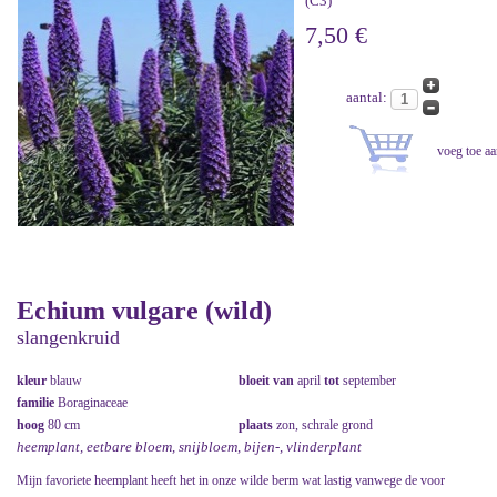
(C3)
7,50 €
aantal:
Echium vulgare (wild)
slangenkruid
kleur
blauw
bloeit van
april
tot
september
familie
Boraginaceae
hoog
80 cm
plaats
zon, schrale grond
heemplant, eetbare bloem, snijbloem, bijen-, vlinderplant
Mijn favoriete heemplant heeft het in onze wilde berm wat lastig vanwege de voor