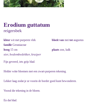
Erodium guttatum
reigersbek
kleur
wit met purperen vlek
bloeit van
mei
tot
augustus
familie
Geraniaceae
hoog
15 cm
plaats
zon, kalk
sier, bodembedekker, kruiper
Fijn geveerd, iets grijs blad.
Helder witte bloemen met een zwart-purperen tekening.
Lekker laag zodat je ze voorin de border goed kunt bewonderen.
Vooral die tekening in de bloem.
En dat blad.