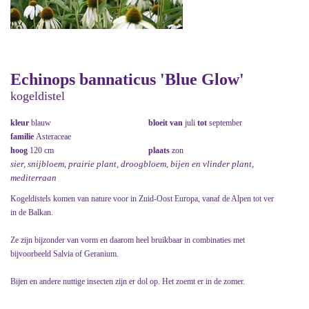
Echinops bannaticus 'Blue Glow'
kogeldistel
kleur
blauw
bloeit van
juli
tot
september
familie
Asteraceae
hoog
120 cm
plaats
zon
sier, snijbloem, prairie plant, droogbloem, bijen en vlinder plant,
mediterraan
Kogeldistels komen van nature voor in Zuid-Oost Europa, vanaf de Alpen tot ver
in de Balkan.
Ze zijn bijzonder van vorm en daarom heel bruikbaar in combinaties met
bijvoorbeeld Salvia of Geranium.
Bijen en andere nuttige insecten zijn er dol op. Het zoemt er in de zomer.