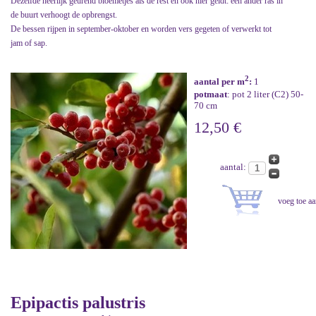
Dezelfde heerlijk geurend bloemetjes als de rest en ook hier geldt: een ander ras in
de buurt verhoogt de opbrengst.
De bessen rijpen in september-oktober en worden vers gegeten of verwerkt tot
jam of sap.
2
aantal per m
:
1
potmaat
: pot 2 liter (C2) 50-
70 cm
12,50 €
aantal:
Epipactis palustris