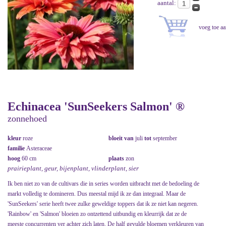
aantal:
Echinacea 'SunSeekers Salmon' ®
zonnehoed
kleur
roze
bloeit van
juli
tot
september
familie
Asteraceae
hoog
60 cm
plaats
zon
prairieplant, geur, bijenplant, vlinderplant, sier
Ik ben niet zo van de cultivars die in series worden uitbracht met de bedoeling de
markt volledig te domineren. Dus meestal mijd ik ze dan integraal. Maar de
'SunSeekers' serie heeft twee zulke geweldige toppers dat ik ze niet kan negeren.
'Rainbow' en 'Salmon' bloeien zo ontzettend uitbundig en kleurrijk dat ze de
meeste concurrenten ver achter zich laten. De half gevulde bloemen verkleuren van