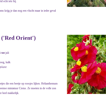
d echt iets bij.
ms krijg je dan nog een vlucht maar in ieder geval
('Red Orient')
i
tot
juli
roog, kalk
nplant
etjes die een beetje op roosjes lijken. Helianthemum
heemse miniatuur Cistus. Ze moeten in de volle zon
ze heel makkelijk.