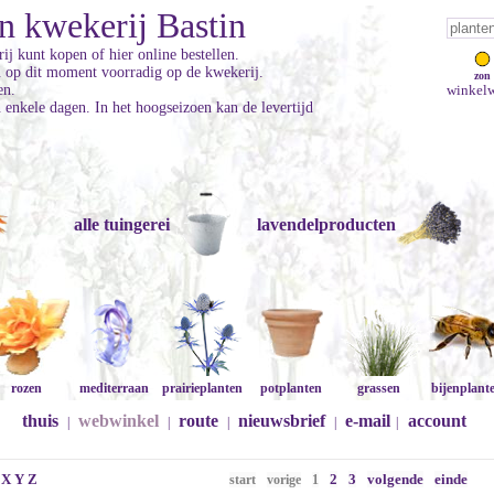
n kwekerij Bastin
ij kunt kopen of hier online bestellen.
jn op dit moment voorradig op de kwekerij.
zon
en.
winkelw
enkele dagen. In het hoogseizoen kan de levertijd
alle tuingerei
lavendelproducten
rozen
mediterraan
prairieplanten
potplanten
grassen
bijenplant
thuis
webwinkel
route
nieuwsbrief
e-mail
account
|
|
|
|
|
X
Y
Z
2
3
volgende
einde
start
vorige
1