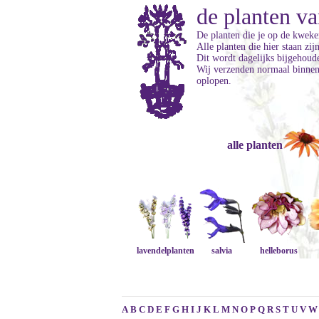
de planten va
De planten die je op de kweker
Alle planten die hier staan zi
Dit wordt dagelijks bijgehoud
Wij verzenden normaal binnen 
oplopen.
alle planten
lavendelplanten
salvia
helleborus
A
B
C
D
E
F
G
H
I
J
K
L
M
N
O
P
Q
R
S
T
U
V
W