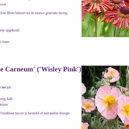
bloem
Arie Blom behoort tot de nieuwe generatie dwerg-
etje opgekruld.
e naam.
 Carneum' ('Wisley Pink')
i
tot
juli
roog, kalk
nplant
l bruikbaar tussen je lavendel of met andere droogte