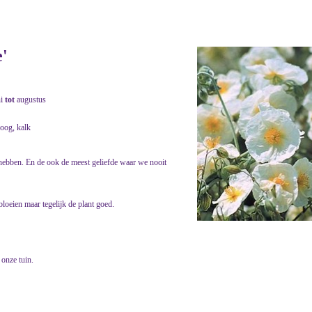
'
ni
tot
augustus
roog, kalk
e hebben. En de ook de meest geliefde waar we nooit
bloeien maar tegelijk de plant goed.
 onze tuin.