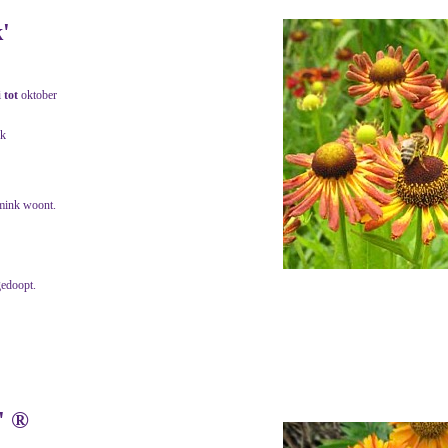
'
i
tot
oktober
jk
mink woont.
gedoopt.
' ®