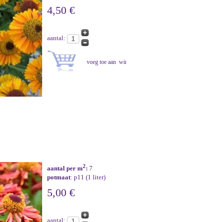
4,50 €
aantal:
2
aantal per m
:
7
potmaat
: p11 (1 liter)
5,00 €
aantal: