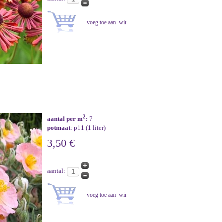
2
aantal per m
:
7
potmaat
: p11 (1 liter)
3,50 €
aantal: