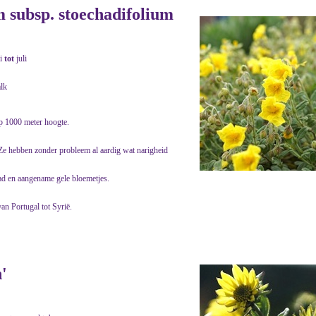
subsp. stoechadifolium
i
tot
juli
alk
p 1000 meter hoogte.
 Ze hebben zonder probleem al aardig wat narigheid
ad en aangename gele bloemetjes.
an Portugal tot Syrië.
'