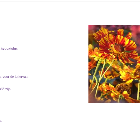
i
tot
oktober
, voor de lol ervan.
ld zijn.
r.