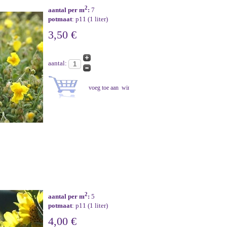
2
aantal per m
:
7
potmaat
: p11 (1 liter)
3,50 €
aantal:
2
aantal per m
:
5
potmaat
: p11 (1 liter)
4,00 €