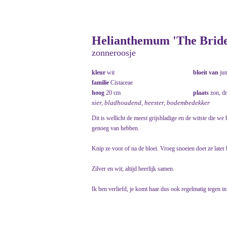
Helianthemum 'The Bride
zonneroosje
kleur
wit
bloeit van
ju
familie
Cistaceae
hoog
20 cm
plaats
zon, d
sier, bladhoudend, heester, bodembedekker
Dit is wellicht de meest grijsbladige en de witste die w
genoeg van hebben.
Knip ze voor of na de bloei. Vroeg snoeien doet ze later 
Zilver en wit; altijd heerlijk samen.
Ik ben verliefd, je komt haar dus ook regelmatig tegen in