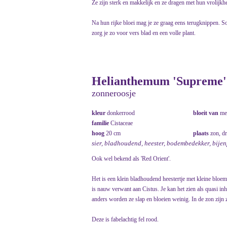
Ze zijn sterk en makkelijk en ze dragen met hun vrolijkhei
Na hun rijke bloei mag je ze graag eens terugknippen. So
zorg je zo voor vers blad en een volle plant.
Helianthemum 'Supreme' 
zonneroosje
kleur
donkerrood
bloeit van
me
familie
Cistaceae
hoog
20 cm
plaats
zon, d
sier, bladhoudend, heester, bodembedekker, bije
Ook wel bekend als 'Red Orient'.
Het is een klein bladhoudend heestertje met kleine bloem
is nauw verwant aan Cistus. Je kan het zien als quasi in
anders worden ze slap en bloeien weinig. In de zon zijn 
Deze is fabelachtig fel rood.