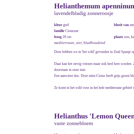
Helianthemum apenninum 
lavendelbladig zonneroosje
kleur
geel
bloeit van
me
familie
Cistaceae
hoog
20 cm
plaats
zon, k
mediterraan, sier, bladhoudend
Deze hebben we in 'het wild' gevonden in Zuid Spanje o
Daar kan het stevig vriezen maar ook heel heet worden.
doorstaan in onze tuin.
Een aanwinst dus. Deze mini-Cistus heeft grijs-groen bl
Ze komt in het wild voor in het hele mediterrane gebied v
Helianthus 'Lemon Queen
vaste zonnebloem