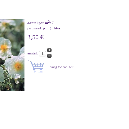
2
aantal per m
:
7
potmaat
: p11 (1 liter)
3,50 €
aantal: