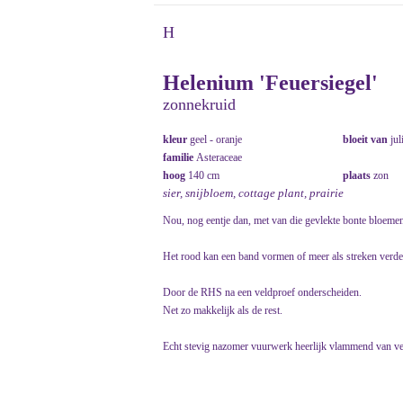
H
Helenium 'Feuersiegel'
zonnekruid
kleur
geel - oranje
bloeit van
jul
familie
Asteraceae
hoog
140 cm
plaats
zon
sier, snijbloem, cottage plant, prairie
Nou, nog eentje dan, met van die gevlekte bonte bloemen
Het rood kan een band vormen of meer als streken verdee
Door de RHS na een veldproef onderscheiden.
Net zo makkelijk als de rest.
Echt stevig nazomer vuurwerk heerlijk vlammend van ve