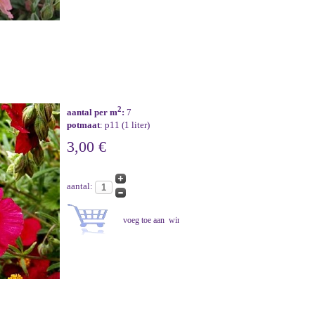
2
aantal per m
:
7
potmaat
: p11 (1 liter)
3,00 €
aantal: