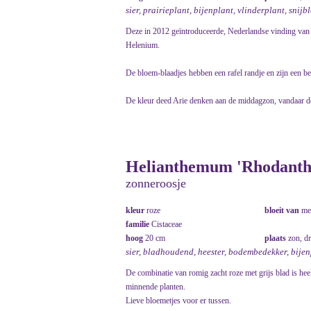
sier, prairieplant, bijenplant, vlinderplant, snij
Deze in 2012 geïntroduceerde, Nederlandse vinding van 
Helenium.
De bloem-blaadjes hebben een rafel randje en zijn een be
De kleur deed Arie denken aan de middagzon, vandaar d
Helianthemum 'Rhodanthe
zonneroosje
kleur
roze
bloeit van
me
familie
Cistaceae
hoog
20 cm
plaats
zon, d
sier, bladhoudend, heester, bodembedekker, bije
De combinatie van romig zacht roze met grijs blad is hee
minnende planten.
Lieve bloemetjes voor er tussen.