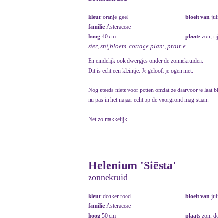
kleur
oranje-geel
bloeit van
jul
familie
Asteraceae
hoog
40 cm
plaats
zon, ri
sier, snijbloem, cottage plant, prairie
En eindelijk ook dwergjes onder de zonnekruiden.
Dit is echt een kleintje. Je gelooft je ogen niet.
Nog steeds niets voor potten omdat ze daarvoor te laat b
nu pas in het najaar echt op de voorgrond mag staan.
Net zo makkelijk.
Helenium 'Siësta'
zonnekruid
kleur
donker rood
bloeit van
jul
familie
Asteraceae
hoog
50 cm
plaats
zon, do