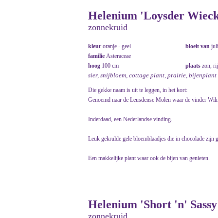
Helenium 'Loysder Wieck
zonnekruid
kleur
oranje - geel
bloeit van
jul
familie
Asteraceae
hoog
100 cm
plaats
zon, ri
sier, snijbloem, cottage plant, prairie, bijenplant
Die gekke naam is uit te leggen, in het kort:
Genoemd naar de Leusdense Molen waar de vinder Wil
Inderdaad, een Nederlandse vinding.
Leuk gekrulde gele bloemblaadjes die in chocolade zijn 
Een makkelijke plant waar ook de bijen van genieten.
Helenium 'Short 'n' Sassy
zonnekruid