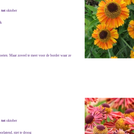
i
tot
oktober
jk
loeien. Maar zoveel te meer voor de border waar ze
i
tot
oktober
orlatend, niet te droog