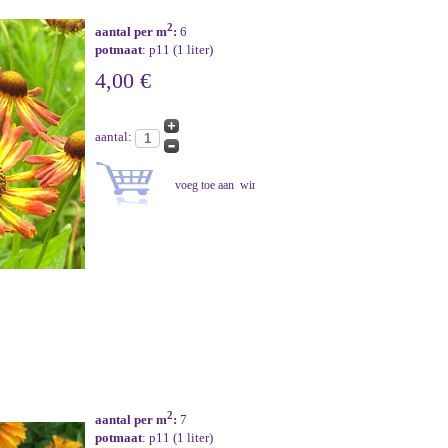
2
aantal per m
:
6
potmaat
: p11 (1 liter)
4,00 €
aantal:
2
aantal per m
:
7
potmaat
: p11 (1 liter)