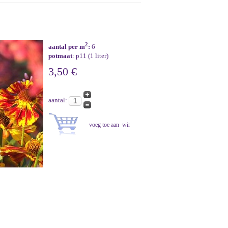
2
aantal per m
:
6
potmaat
: p11 (1 liter)
3,50 €
aantal: