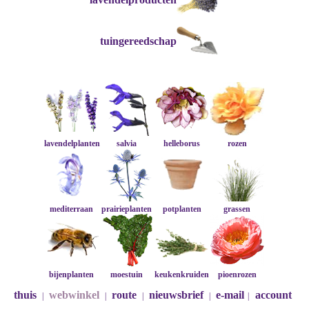
tuingereedschap
lavendelplanten
salvia
helleborus
rozen
mediterraan
prairieplanten
potplanten
grassen
bijenplanten
moestuin
keukenkruiden
pioenrozen
thuis
webwinkel
route
nieuwsbrief
e-mail
account
|
|
|
|
|