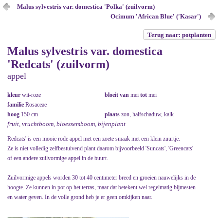
Malus sylvestris var. domestica 'Polka' (zuilvorm)
Ocimum 'African Blue' ('Kasar')
Terug naar: potplanten
Malus sylvestris var. domestica
'Redcats' (zuilvorm)
appel
kleur
wit-roze
bloeit van
mei
tot
mei
familie
Rosaceae
hoog
150 cm
plaats
zon, halfschaduw, kalk
fruit, vruchtboom, bloessemboom, bijenplant
Redcats' is een mooie rode appel met een zoete smaak met een klein zuurtje.
Ze is niet volledig zelfbestuivend plant daarom bijvoorbeeld 'Suncats', 'Greencats'
of een andere zuilvormige appel in de buurt.
Zuilvormige appels worden 30 tot 40 centimeter breed en groeien nauwelijks in de
hoogte. Ze kunnen in pot op het terras, maar dat betekent wel regelmatig bijmesten
en water geven. In de volle grond heb je er geen omkijken naar.