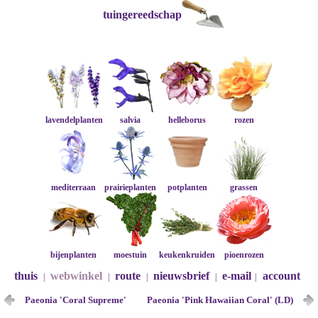
tuingereedschap
lavendelplanten
salvia
helleborus
rozen
mediterraan
prairieplanten
potplanten
grassen
bijenplanten
moestuin
keukenkruiden
pioenrozen
thuis
webwinkel
route
nieuwsbrief
e-mail
account
|
|
|
|
|
Paeonia 'Coral Supreme'
Paeonia 'Pink Hawaiian Coral' (LD)