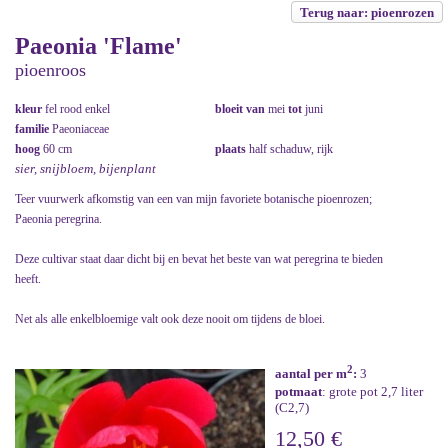
Terug naar: pioenrozen
Paeonia 'Flame'
pioenroos
kleur
fel rood enkel
bloeit van
mei
tot
juni
familie
Paeoniaceae
hoog
60 cm
plaats
half schaduw, rijk
sier, snijbloem, bijenplant
Teer vuurwerk afkomstig van een van mijn favoriete botanische pioenrozen;
Paeonia peregrina.
Deze cultivar staat daar dicht bij en bevat het beste van wat peregrina te bieden
heeft.
Net als alle enkelbloemige valt ook deze nooit om tijdens de bloei.
2
aantal per m
:
3
potmaat
: grote pot 2,7 liter
(C2,7)
12,50 €